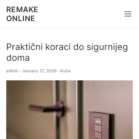
Skip
REMAKE
to
ONLINE
content
Praktični koraci do sigurnijeg
doma
admin
-
January 27, 2026
-
Kuća