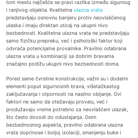
tom mestu najčešće se pravi razlika između sigurnog
i ranjivog objekta. Kvalitetna
ulazna vrata
predstavljaju osnovnu barijeru protiv neovlašćenog
ulaska i imaju direktan uticaj na ukupni nivo
bezbednosti. Kvalitetna ulazna vrata ne predstavljaju
samo fizičku prepreku, već i psihološki faktor koji
odvraća potencijalne provalnike. Pravilno odabrana
ulazna vrata u kombinaciji sa dobrim bravama
značajno podižu ukupni nivo bezbednosti doma.
Pored same čvrstine konstrukcije, važni su i dodatni
elementi poput sigurnosnih brava, višetačkastog
zaključavanja i otpornosti na nasilno obijanje. Ovi
faktori ne samo da otežavaju provalu, već i
produžavaju vreme potrebno za neovlašćeni ulazak,
što često dovodi do odustajanja. Osim
bezbednosnog aspekta, pravilno odabrana ulazna
vrata doprinose i boljoj izolaciji, smanjenju buke i