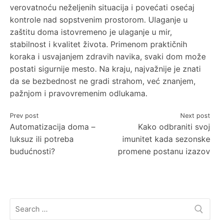
verovatnoću neželjenih situacija i povećati osećaj
kontrole nad sopstvenim prostorom. Ulaganje u
zaštitu doma istovremeno je ulaganje u mir,
stabilnost i kvalitet života. Primenom praktičnih
koraka i usvajanjem zdravih navika, svaki dom može
postati sigurnije mesto. Na kraju, najvažnije je znati
da se bezbednost ne gradi strahom, već znanjem,
pažnjom i pravovremenim odlukama.
Post
Prev post
Next post
Automatizacija doma –
Kako odbraniti svoj
navigation
luksuz ili potreba
imunitet kada sezonske
budućnosti?
promene postanu izazov
Search
for: