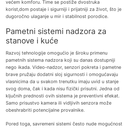
većem komforu. Time se postiže dvostruka
korist,dom postaje i sigurniji i prijatniji za život, što je
dugoročno ulaganje u mir i stabilnost porodice.
Pametni sistemi nadzora za
stanove i kuće
Razvoj tehnologije omogućio je široku primenu
pametnih sistema nadzora koji su danas dostupniji
nego ikada. Video-nadzor, senzori pokreta i pametne
brave pružaju dodatni sloj sigurnosti i omogućavaju
vlasnicima da u svakom trenutku imaju uvid u stanje
svog doma, čak i kada nisu fizički prisutni. Jedna od
ključnih prednosti ovih sistema je preventivni efekat.
Samo prisustvo kamera ili vidljivih senzora može
obeshrabriti potencijalne provalnike.
Pored toga, savremeni sistemi često nude mogućnost