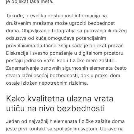
je objekat laka meta.
Takođe, prevelika dostupnost informacija na
društvenim mrežama može ugroziti bezbednost
doma. Objavljivanje fotografija sa putovanja ili dužeg
odsustva od kuće omogućava potencijalnim
provalnicima da tačno znaju kada je objekat prazan.
Diskrecija i svesno ponašanje u digitalnom prostoru
postaju jednako važni kao i fizičke mere zaštite.
Zanemarivanje osnovnih sigurnosnih elemenata često
stvara lažni osećaj bezbednosti, dok u praksi dom
ostaje izložen nepotrebnim rizicima.
Kako kvalitetna ulazna vrata
utiču na nivo bezbednosti
Jedan od najvažnijih elemenata fizičke zaštite doma
jeste prvi kontakt sa spoljašnjim svetom. Upravo na