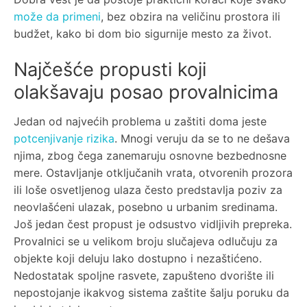
može da primeni
, bez obzira na veličinu prostora ili
budžet, kako bi dom bio sigurnije mesto za život.
Najčešće propusti koji
olakšavaju posao provalnicima
Jedan od najvećih problema u zaštiti doma jeste
potcenjivanje rizika
. Mnogi veruju da se to ne dešava
njima, zbog čega zanemaruju osnovne bezbednosne
mere. Ostavljanje otključanih vrata, otvorenih prozora
ili loše osvetljenog ulaza često predstavlja poziv za
neovlašćeni ulazak, posebno u urbanim sredinama.
Još jedan čest propust je odsustvo vidljivih prepreka.
Provalnici se u velikom broju slučajeva odlučuju za
objekte koji deluju lako dostupno i nezaštićeno.
Nedostatak spoljne rasvete, zapušteno dvorište ili
nepostojanje ikakvog sistema zaštite šalju poruku da