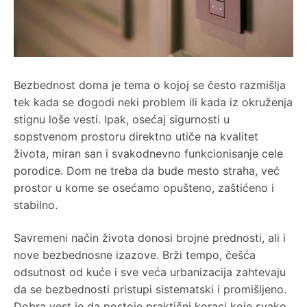
Bezbednost doma je tema o kojoj se često razmišlja
tek kada se dogodi neki problem ili kada iz okruženja
stignu loše vesti. Ipak, osećaj sigurnosti u
sopstvenom prostoru direktno utiče na kvalitet
života, miran san i svakodnevno funkcionisanje cele
porodice. Dom ne treba da bude mesto straha, već
prostor u kome se osećamo opušteno, zaštićeno i
stabilno.
Savremeni način života donosi brojne prednosti, ali i
nove bezbednosne izazove. Brži tempo, češća
odsutnost od kuće i sve veća urbanizacija zahtevaju
da se bezbednosti pristupi sistematski i promišljeno.
Dobra vest je da postoje praktični koraci koje svako