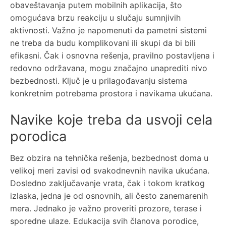
obaveštavanja putem mobilnih aplikacija, što
omogućava brzu reakciju u slučaju sumnjivih
aktivnosti. Važno je napomenuti da pametni sistemi
ne treba da budu komplikovani ili skupi da bi bili
efikasni. Čak i osnovna rešenja, pravilno postavljena i
redovno održavana, mogu značajno unaprediti nivo
bezbednosti. Ključ je u prilagođavanju sistema
konkretnim potrebama prostora i navikama ukućana.
Navike koje treba da usvoji cela
porodica
Bez obzira na tehnička rešenja, bezbednost doma u
velikoj meri zavisi od svakodnevnih navika ukućana.
Dosledno zaključavanje vrata, čak i tokom kratkog
izlaska, jedna je od osnovnih, ali često zanemarenih
mera. Jednako je važno proveriti prozore, terase i
sporedne ulaze. Edukacija svih članova porodice,