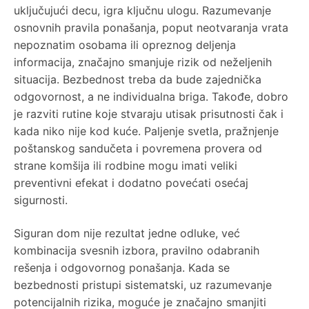
uključujući decu, igra ključnu ulogu. Razumevanje
osnovnih pravila ponašanja, poput neotvaranja vrata
nepoznatim osobama ili opreznog deljenja
informacija, značajno smanjuje rizik od neželjenih
situacija. Bezbednost treba da bude zajednička
odgovornost, a ne individualna briga. Takođe, dobro
je razviti rutine koje stvaraju utisak prisutnosti čak i
kada niko nije kod kuće. Paljenje svetla, pražnjenje
poštanskog sandučeta i povremena provera od
strane komšija ili rodbine mogu imati veliki
preventivni efekat i dodatno povećati osećaj
sigurnosti.
Siguran dom nije rezultat jedne odluke, već
kombinacija svesnih izbora, pravilno odabranih
rešenja i odgovornog ponašanja. Kada se
bezbednosti pristupi sistematski, uz razumevanje
potencijalnih rizika, moguće je značajno smanjiti