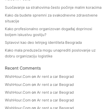
Suočavanje sa strahovima često počinje malim koracima
Kako da budete spremni za svakodnevne zdravstvene
situacije
Kako profesionalno organizovan događaj doprinosi
boljem iskustvu gostiju?
Splavovi kao deo letnjeg identiteta Beograda
Kako mala preduzeća mogu unaprediti poslovanje uz
dobru organizaciju logistike
Recent Comments
WishHour.Com
on
Ar rent a car Beograd
WishHour.Com
on
Ar rent a car Beograd
WishHour.Com
on
Ar rent a car Beograd
WishHour.Com
on
Ar rent a car Beograd
WishHour.Com
on
Ar rent a car Beograd