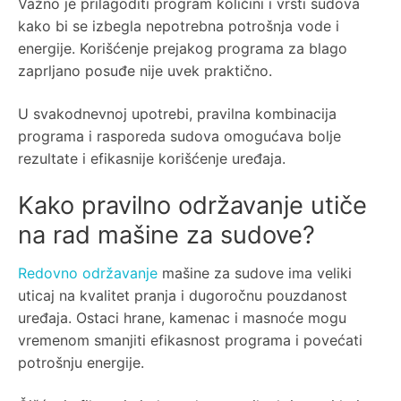
Važno je prilagoditi program količini i vrsti sudova
kako bi se izbegla nepotrebna potrošnja vode i
energije. Korišćenje prejakog programa za blago
zaprljano posuđe nije uvek praktično.
U svakodnevnoj upotrebi, pravilna kombinacija
programa i rasporeda sudova omogućava bolje
rezultate i efikasnije korišćenje uređaja.
Kako pravilno održavanje utiče
na rad mašine za sudove?
Redovno održavanje
mašine za sudove ima veliki
uticaj na kvalitet pranja i dugoročnu pouzdanost
uređaja. Ostaci hrane, kamenac i masnoće mogu
vremenom smanjiti efikasnost programa i povećati
potrošnju energije.