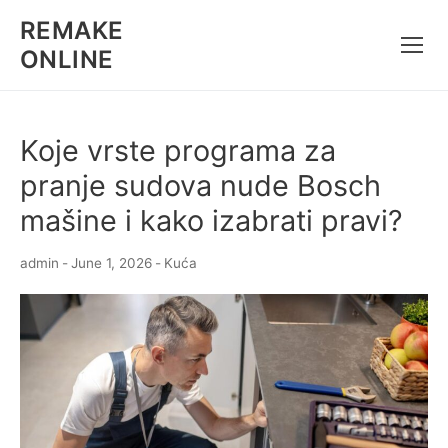
Skip
REMAKE
to
ONLINE
content
Koje vrste programa za
pranje sudova nude Bosch
mašine i kako izabrati pravi?
admin
-
June 1, 2026
-
Kuća