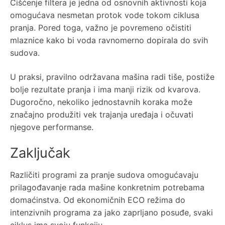
Čišćenje filtera je jedna od osnovnih aktivnosti koja
omogućava nesmetan protok vode tokom ciklusa
pranja. Pored toga, važno je povremeno očistiti
mlaznice kako bi voda ravnomerno dopirala do svih
sudova.
U praksi, pravilno održavana mašina radi tiše, postiže
bolje rezultate pranja i ima manji rizik od kvarova.
Dugoročno, nekoliko jednostavnih koraka može
značajno produžiti vek trajanja uređaja i očuvati
njegove performanse.
Zaključak
Različiti programi za pranje sudova omogućavaju
prilagođavanje rada mašine konkretnim potrebama
domaćinstva. Od ekonomičnih ECO režima do
intenzivnih programa za jako zaprljano posuđe, svaki