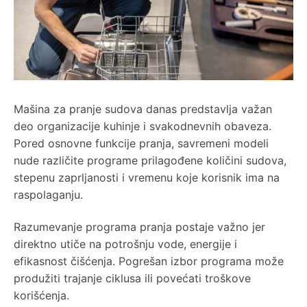
Mašina za pranje sudova danas predstavlja važan
deo organizacije kuhinje i svakodnevnih obaveza.
Pored osnovne funkcije pranja, savremeni modeli
nude različite programe prilagođene količini sudova,
stepenu zaprljanosti i vremenu koje korisnik ima na
raspolaganju.
Razumevanje programa pranja postaje važno jer
direktno utiče na potrošnju vode, energije i
efikasnost čišćenja. Pogrešan izbor programa može
produžiti trajanje ciklusa ili povećati troškove
korišćenja.