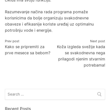
ciklus ima svoju funkciju.
Razumevanje načina rada programa pomaže
korisnicima da bolje organizuju svakodnevne
obaveze i efikasnije koriste uređaj uz optimalnu
potrošnju vode i energije.
Post
Prev post
Next post
Kako se pripremiti za
Koža izgleda svežije kada
navigation
prve mesece sa bebom?
se svakodnevna nega
prilagodi njenim stvarnim
potrebama!
Search
for:
Recent Posts