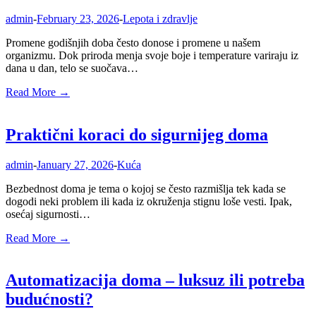
admin
-
February 23, 2026
-
Lepota i zdravlje
Promene godišnjih doba često donose i promene u našem
organizmu. Dok priroda menja svoje boje i temperature variraju iz
dana u dan, telo se suočava…
Read More →
Praktični koraci do sigurnijeg doma
admin
-
January 27, 2026
-
Kuća
Bezbednost doma je tema o kojoj se često razmišlja tek kada se
dogodi neki problem ili kada iz okruženja stignu loše vesti. Ipak,
osećaj sigurnosti…
Read More →
Automatizacija doma – luksuz ili potreba
budućnosti?