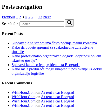
Posts navigation
Previous
1
2
3
4
5
6
…
27
Next
Search for:
Recent Posts
Suočavanje sa strahovima često počinje malim koracima
Kako da budete spremni za svakodnevne zdravstvene
situacije
Kako profesionalno organizovan događaj doprinosi boljem
iskustvu gostiju?
Splavovi kao deo letnjeg identiteta Beograda
Kako mala preduzeća mogu unaprediti poslovanje uz dobru
organizaciju logistike
Recent Comments
WishHour.Com
on
Ar rent a car Beograd
WishHour.Com
on
Ar rent a car Beograd
WishHour.Com
on
Ar rent a car Beograd
WishHour.Com
on
Ar rent a car Beograd