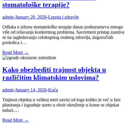
stomatološke terapije?
admin
-
January 20, 2026
-
Lepota i zdravlje
Odluka o izboru stomatološke terapije danas podrazumeva mnogo
više od rešavanja konkretnog problema. Savremeni pristup zasniva
se na sagledavanju celokupnog oralnog zdravlja, dugoročnih
posledica i…
Read More →
Kako obezbediti trajnost objekta u
različitim klimatskim uslovima?
admin
-
January 14, 2026
-
Kuća
Trajnost objekta u velikoj meri zavisi od toga koliko je već u fazi
planiranja i izgradnje uzeto u obzir okruženje u kome se objekat
nalazi.…
Read More →