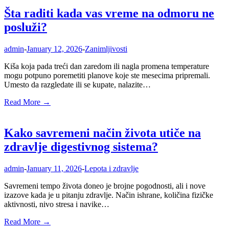
Šta raditi kada vas vreme na odmoru ne
posluži?
admin
-
January 12, 2026
-
Zanimljivosti
Kiša koja pada treći dan zaredom ili nagla promena temperature
mogu potpuno poremetiti planove koje ste mesecima pripremali.
Umesto da razgledate ili se kupate, nalazite…
Read More →
Kako savremeni način života utiče na
zdravlje digestivnog sistema?
admin
-
January 11, 2026
-
Lepota i zdravlje
Savremeni tempo života doneo je brojne pogodnosti, ali i nove
izazove kada je u pitanju zdravlje. Način ishrane, količina fizičke
aktivnosti, nivo stresa i navike…
Read More →