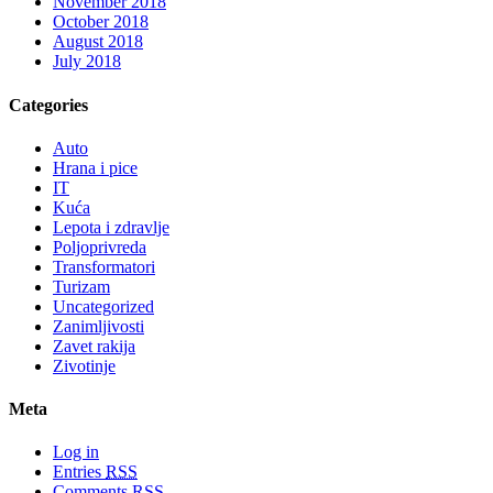
November 2018
October 2018
August 2018
July 2018
Categories
Auto
Hrana i pice
IT
Kuća
Lepota i zdravlje
Poljoprivreda
Transformatori
Turizam
Uncategorized
Zanimljivosti
Zavet rakija
Zivotinje
Meta
Log in
Entries
RSS
Comments
RSS