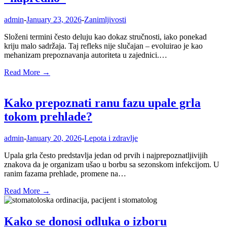
admin
-
January 23, 2026
-
Zanimljivosti
Složeni termini često deluju kao dokaz stručnosti, iako ponekad
kriju malo sadržaja. Taj refleks nije slučajan – evoluirao je kao
mehanizam prepoznavanja autoriteta u zajednici.…
Read More →
Kako prepoznati ranu fazu upale grla
tokom prehlade?
admin
-
January 20, 2026
-
Lepota i zdravlje
Upala grla često predstavlja jedan od prvih i najprepoznatljivijih
znakova da je organizam ušao u borbu sa sezonskom infekcijom. U
ranim fazama prehlade, promene na…
Read More →
Kako se donosi odluka o izboru