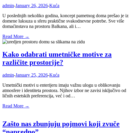
admin
-
January 26, 2026
-
Kuća
U poslednjih nekoliko godina, koncept pametnog doma prešao je iz
domene luksuza u sferu praktične svakodnevne potrebe. Sve više
domaćinstava na prostoru Balkana, ali i…
Read More →
Kako odabrati umetničke motive za
različite prostorije?
admin
-
January 25, 2026
-
Kuća
Umetnički motivi u enterijeru imaju važnu ulogu u oblikovanju
atmosfere i identiteta prostora. Njihov izbor ne zavisi isključivo od
ličnih estetskih preferencija, već i od…
Read More →
Zašto nas zbunjuju pojmovi koji zvuče
“napredno”